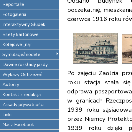
Oddano budynek d
Reportaże
poczekalnię, mieszkani
Fotogaleria
czerwca 1916 roku ró
Interaktywny Słupek
Bilety kartonowe
Kolejowe „naj”
Symulacje/modele
Dawne rozkłady jazdy
Po zajęciu Zaolzia pr
Wykazy Ostrzeżeń
roku stacja stała si
Autorzy
odprawa paszportowa (b
Kontakt z redakcją
w granicach Rzeczpos
Zasady prywatności
1939 roku sąsiadowa
Linki
przez Niemcy Protekt
Nasz Facebook
1939 roku dzięki p