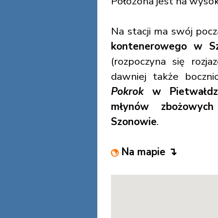
Położona jest na wysok
Na stacji ma swój poc
kontenerowego w S
(rozpoczyna się roz
dawniej także boczn
Pokrok
w Pietwałdz
młynów zbożowyc
Szonowie
.
Na mapie ↴