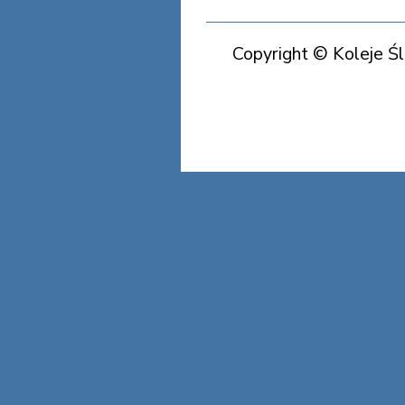
Copyright © Koleje Ś
Koleje Śląska Cieszyńs
Koleje Śląska Cieszyńs
Koleje Śląska Cieszyńs
Koleje Ś