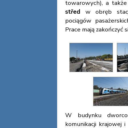
towarowych), a takż
střed
w obręb stacji
pociągów pasażerskic
Prace mają zakończyć s
W budynku dworco
komunikacji krajowej 