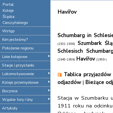
Portal
Koleje
Havířov
Śląska
Cieszyńskiego
Wstęp
Schumbarg in Schlesi
Kim jesteśmy?
Szumbark Ślą
(1921-1938)
Położenie regionu
Schlesisch Schumbar
Linie kolejowe
Havířov
(1945-1959)
(1959-)
Stacje i przystanki
Tablica przyjazdów
Lokomotywownie
odjazdów
|
Bieżące od
Koleje przemysłowe
Bocznice
Stacja w Szumbarku u
Wąskie tory i liny
1911 roku na odcink
Artykuły