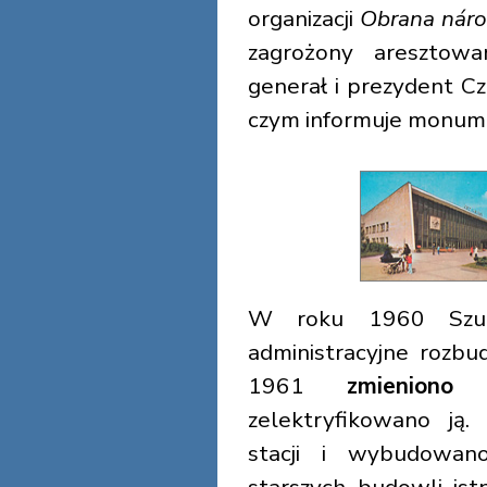
organizacji
Obrana nár
zagrożony aresztowa
generał i prezydent C
czym informuje monum
W roku 1960 Szum
administracyjne roz
1961
zmieniono
zelektryfikowano ją
stacji i wybudowan