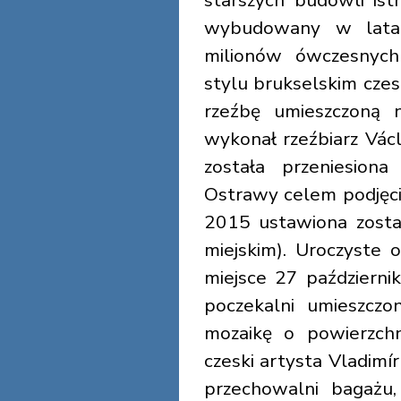
starszych budowli ist
wybudowany w lata
milionów ówczesnych
stylu brukselskim czes
rzeźbę umieszczoną 
wykonał rzeźbiarz Vá
została przeniesio
Ostrawy celem podjęci
2015 ustawiona zosta
miejskim). Uroczyste
miejsce 27 październi
poczekalni umieszczo
mozaikę o powierzchn
czeski artysta Vladimí
przechowalni bagażu,