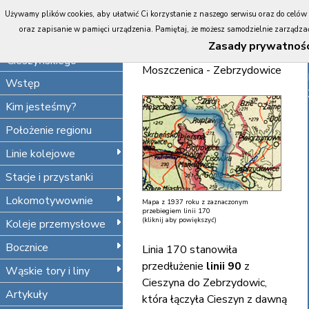
Portal
Używamy plików cookies, aby ułatwić Ci korzystanie z naszego serwisu oraz do celów st
Koleje
Opis i historia linii
oraz zapisanie w pamięci urządzenia. Pamiętaj, że możesz samodzielnie zarządzać 
Śląska
Zasady prywatnośc
170
Jastrzębie Zdrój
Cieszyńskiego
Moszczenica - Zebrzydowice
Wstęp
Kim jesteśmy?
Położenie regionu
Linie kolejowe
Stacje i przystanki
Lokomotywownie
Mapa z 1937 roku z zaznaczonym
przebiegiem linii 170
(kliknij aby powiększyć)
Koleje przemysłowe
Bocznice
Linia 170 stanowiła
przedłużenie
linii 90
z
Wąskie tory i liny
Cieszyna do Zebrzydowic,
Artykuły
która łączyła Cieszyn z dawną