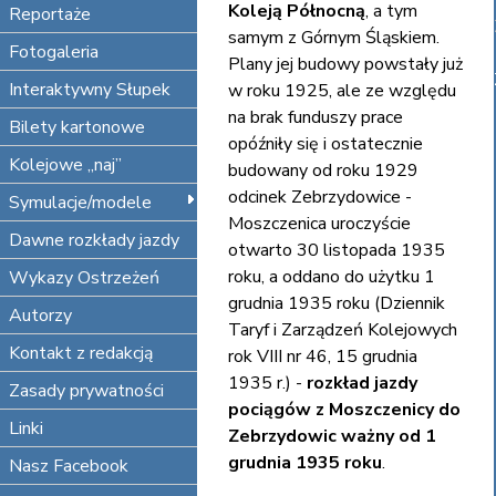
Koleją Północną
, a tym
Reportaże
samym z Górnym Śląskiem.
Fotogaleria
Plany jej budowy powstały już
Interaktywny Słupek
w roku 1925, ale ze względu
na brak funduszy prace
Bilety kartonowe
opóźniły się i ostatecznie
Kolejowe „naj”
budowany od roku 1929
odcinek Zebrzydowice -
Symulacje/modele
Moszczenica uroczyście
Dawne rozkłady jazdy
otwarto 30 listopada 1935
roku, a oddano do użytku 1
Wykazy Ostrzeżeń
grudnia 1935 roku (Dziennik
Autorzy
Taryf i Zarządzeń Kolejowych
Kontakt z redakcją
rok VIII nr 46, 15 grudnia
1935 r.) -
rozkład jazdy
Zasady prywatności
pociągów z Moszczenicy do
Linki
Zebrzydowic ważny od 1
grudnia 1935 roku
.
Nasz Facebook