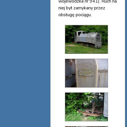
wojewódzka nr 941). Ruch na
niej był zamykany przez
obsługę pociągu.