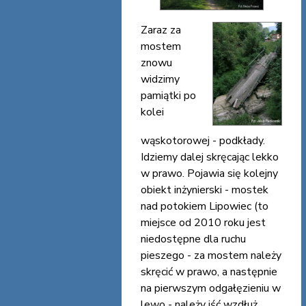
Zaraz za
mostem
znowu
widzimy
pamiątki po
kolei
wąskotorowej - podkłady.
Idziemy dalej skręcając lekko
w prawo. Pojawia się kolejny
obiekt inżynierski - mostek
nad potokiem Lipowiec (to
miejsce od 2010 roku jest
niedostępne dla ruchu
pieszego - za mostem należy
skręcić w prawo, a następnie
na pierwszym odgałęzieniu w
lewo - należy iść wzdłuż