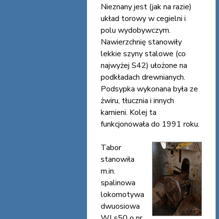
Nieznany jest (jak na razie)
układ torowy w cegielni i
polu wydobywczym.
Nawierzchnię stanowiły
lekkie szyny stalowe (co
najwyżej S42) ułożone na
podkładach drewnianych.
Podsypka wykonana była ze
żwiru, tłucznia i innych
kamieni. Kolej ta
funkcjonowała do 1991 roku.
Tabor
stanowiła
m.in.
spalinowa
lokomotywa
dwuosiowa
WLs50 o nr