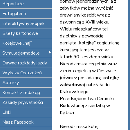
domów jednorodzinnych, a z
Reportaże
zabytków można wyróżnić
Fotogaleria
drewniany kościół wraz z
dzwonnicą z XVIII wieku.
Interaktywny Słupek
Wielu mieszkańców tej
Bilety kartonowe
dzielnicy z pewnością
pamięta „kolejkę” cegielnianą
Kolejowe „naj”
kursującą tam jeszcze w
Symulacje/modele
latach 90. zeszłego wieku.
Dawne rozkłady jazdy
Nierodzimska cegielnia wraz
z m.in. cegielnią w Cieszynie
Wykazy Ostrzeżeń
(również posiadającą
kolejkę
Autorzy
zakładową
) należała do
Krakowskiego
Kontakt z redakcją
Przedsiębiorstwa Ceramiki
Zasady prywatności
Budowlanej z siedzibą w
Linki
Kętach.
Nasz Facebook
Nierodzimska kolej