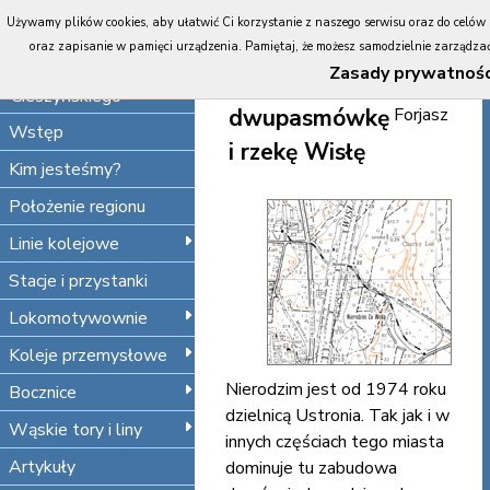
Portal
Używamy plików cookies, aby ułatwić Ci korzystanie z naszego serwisu oraz do celów st
Koleje
Wąskim torem
oraz zapisanie w pamięci urządzenia. Pamiętaj, że możesz samodzielnie zarządzać 
Śląska
Zasady prywatnośc
przez
Błażej
Cieszyńskiego
dwupasmówkę
Forjasz
Wstęp
i rzekę Wisłę
Kim jesteśmy?
Położenie regionu
Linie kolejowe
Stacje i przystanki
Lokomotywownie
Koleje przemysłowe
Nierodzim jest od 1974 roku
Bocznice
dzielnicą Ustronia. Tak jak i w
Wąskie tory i liny
innych częściach tego miasta
Artykuły
dominuje tu zabudowa