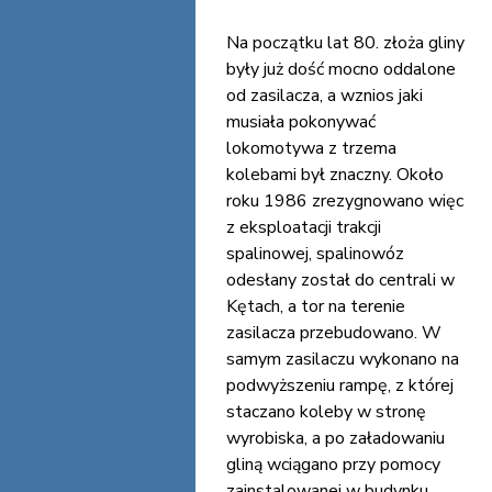
Na początku lat 80. złoża gliny
były już dość mocno oddalone
od zasilacza, a wznios jaki
musiała pokonywać
lokomotywa z trzema
kolebami był znaczny. Około
roku 1986 zrezygnowano więc
z eksploatacji trakcji
spalinowej, spalinowóz
odesłany został do centrali w
Kętach, a tor na terenie
zasilacza przebudowano. W
samym zasilaczu wykonano na
podwyższeniu rampę, z której
staczano koleby w stronę
wyrobiska, a po załadowaniu
gliną wciągano przy pomocy
zainstalowanej w budynku