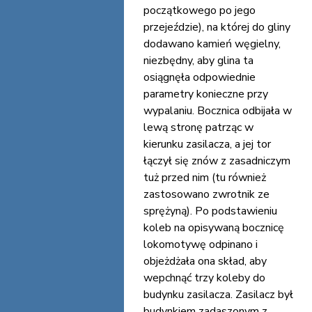
początkowego po jego
przejeździe), na której do gliny
dodawano kamień węgielny,
niezbędny, aby glina ta
osiągnęła odpowiednie
parametry konieczne przy
wypalaniu. Bocznica odbijała w
lewą stronę patrząc w
kierunku zasilacza, a jej tor
łączył się znów z zasadniczym
tuż przed nim (tu również
zastosowano zwrotnik ze
sprężyną). Po podstawieniu
koleb na opisywaną bocznicę
lokomotywę odpinano i
objeżdżała ona skład, aby
wepchnąć trzy koleby do
budynku zasilacza. Zasilacz był
budynkiem zadaszonym z