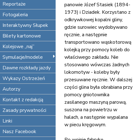
Reportaże
panowie Józef Stasiek (1894-
1973) i Dziadek. Korzystano z
Fotogaleria
odkrywkowej kopalni gliny,
Interaktywny Słupek
gdzie surowiec wydobywano
ręcznie, a następnie
Bilety kartonowe
transportowano wąskotorową
Kolejowe „naj”
kolejką przy pomocy koleb do
Symulacje/modele
właściwego zakładu. Nie
stosowano wówczas żadnych
Dawne rozkłady jazdy
lokomotyw - koleby były
Wykazy Ostrzeżeń
przesuwane ręcznie. W dalszej
części glina była obrabiana przy
Autorzy
pomocy gniotownika
Kontakt z redakcją
zasilanego maszyną parową,
suszona na powietrzu w
Zasady prywatności
halach, a następnie wypalana
Linki
w piecu kręgowym.
Nasz Facebook
Po wojnie fabrykę