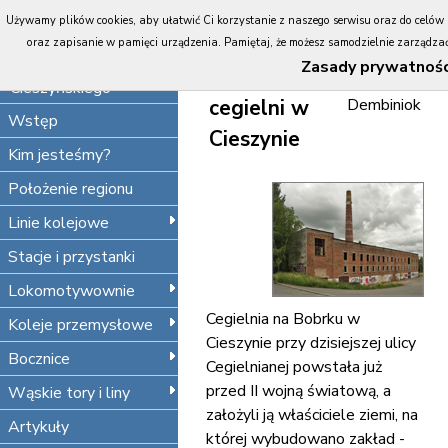
Portal
Używamy plików cookies, aby ułatwić Ci korzystanie z naszego serwisu oraz do celów st
Koleje
Kolej
oraz zapisanie w pamięci urządzenia. Pamiętaj, że możesz samodzielnie zarządzać 
Śląska
Zasady prywatnośc
wąskotorowa
Maciej
Cieszyńskiego
cegielni w
Dembiniok
Wstęp
Cieszynie
Kim jesteśmy?
Położenie regionu
Linie kolejowe
Stacje i przystanki
Lokomotywownie
Cegielnia na Bobrku w
Koleje przemysłowe
Cieszynie przy dzisiejszej ulicy
Bocznice
Cegielnianej powstała już
przed II wojną światową, a
Wąskie tory i liny
założyli ją właściciele ziemi, na
Artykuły
której wybudowano zakład -