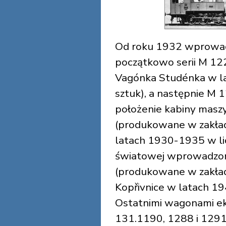
Od roku 1932 wprowad
początkowo serii M 12
Vagónka Studénka w l
sztuk), a następnie M
położenie kabiny maszy
(produkowane w zakła
latach 1930-1935 w licz
światowej wprowadzon
(produkowane w zakład
Kopřivnice w latach 19
Ostatnimi wagonami ek
131.1190, 1288 i 1291