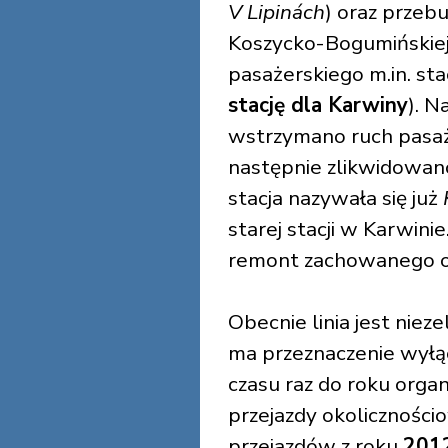
V Lipinách
) oraz przeb
Koszycko-Bogumińskiej 
pasażerskiego m.in. sta
stację dla Karwiny
). N
wstrzymano ruch pasaż
następnie zlikwidowan
stacja nazywała się już
starej stacji w Karwi
remont zachowanego o
Obecnie linia jest niez
ma przeznaczenie wył
czasu raz do roku orga
przejazdy okolicznościo
przejazdów z roku
201