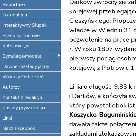
Darków zwróciły się za
Reportaże
kolejowej przebiegające
Fotogaleria
Cieszyńskiego. Propozy
Interaktywny Słupek
władze w Wiedniu 31 gr
Bilety kartonowe
pozwolenie na prace 
Kolejowe „naj”
r. W roku 1897 wydan
Symulacje/modele
pierwszy pociąg osobo
Dawne rozkłady jazdy
kolejową z Piotrowic 1
Wykazy Ostrzeżeń
Linia o długości 9,83 k
Autorzy
i Darków, a kończyła s
Kontakt z redakcją
który powstał obok istni
Zasady prywatności
Koszycko-Bogumińskie
Linki
dawała także połącze
Nasz Facebook
zakładami zlokalizowan