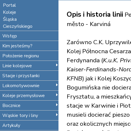
Portal
Koleje
Opis i historia linii
Pe
Śląska
město - Karviná
Cieszyńskiego
Wstęp
Zarówno C.K. Uprzywi
Kim jesteśmy?
Kolej Północna Cesarza
Położenie regionu
Ferdynanda (
K.u.K. Priv
Linie kolejowe
Kaiser-Ferdinands-Nor
Stacje i przystanki
KFNB
) jak i Kolej Koszy
Lokomotywownie
Bogumińska nie dociera
Koleje przemysłowe
Frysztatu, a mieszkańc
stacje w Karwinie i Pio
Bocznice
musieli docierać piesz
Wąskie tory i liny
oraz okolicznych miejsc
Artykuły