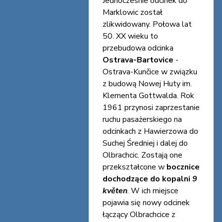
Jednocześnie odcinek do
Marklowic został
zlikwidowany. Połowa lat
50. XX wieku to
przebudowa odcinka
Ostrava-Bartovice
-
Ostrava-Kunčice w związku
z budową Nowej Huty im.
Klementa Gottwalda. Rok
1961 przynosi zaprzestanie
ruchu pasażerskiego na
odcinkach z Hawierzowa do
Suchej Średniej i dalej do
Olbrachcic. Zostają one
przekształcone w
bocznice
dochodzące do kopalni
9
květen
. W ich miejsce
pojawia się nowy odcinek
łączący Olbrachcice z