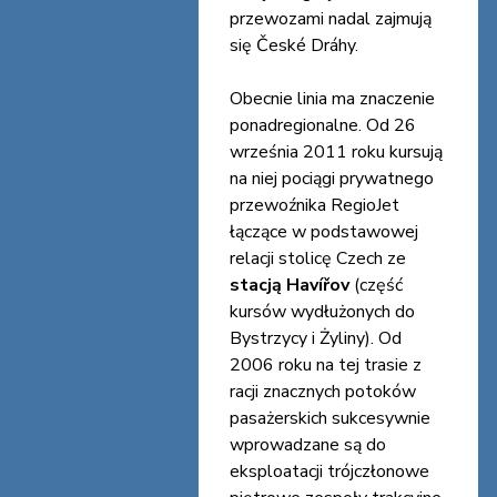
przewozami nadal zajmują
się České Dráhy.
Obecnie linia ma znaczenie
ponadregionalne. Od 26
września 2011 roku kursują
na niej pociągi prywatnego
przewoźnika RegioJet
łączące w podstawowej
relacji stolicę Czech ze
stacją Havířov
(część
kursów wydłużonych do
Bystrzycy i Żyliny). Od
2006 roku na tej trasie z
racji znacznych potoków
pasażerskich sukcesywnie
wprowadzane są do
eksploatacji trójczłonowe