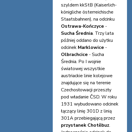
szyldem kkStB (Kaiserlich-
königliche österreichische
Staatsbahnen), na odcinku
Ostrawa-Kończyce
-
Sucha Średnia
. Trzy lata
później oddano do użytku
odcinek
Marklowice
-
Olbrachcice
- Sucha
Średnia. Po I wojnie
światowej wszystkie
austriackie linie kolejowe
znajdujące się na terenie
Czechosłowacji przeszły
pod władanie ČSD. W roku
1931 wybudowano odcinek
łączący linię 301D z linią
301A przebiegającą przez
przystanek Chotěbuz
.