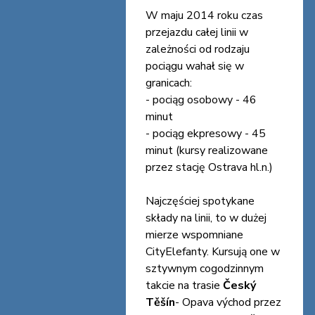
W maju 2014 roku czas
przejazdu całej linii w
zależności od rodzaju
pociągu wahał się w
granicach:
- pociąg osobowy - 46
minut
- pociąg ekpresowy - 45
minut (kursy realizowane
przez stację Ostrava hl.n.)
Najczęściej spotykane
składy na linii, to w dużej
mierze wspomniane
CityElefanty. Kursują one w
sztywnym cogodzinnym
takcie na trasie
Český
Těšín
- Opava východ przez