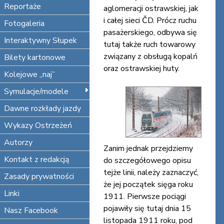
Reportaże
aglomeracji ostrawskiej, jak
i całej sieci ČD. Prócz ruchu
Fotogaleria
pasażerskiego, odbywa się
Interaktywny Słupek
tutaj także ruch towarowy
związany z obsługą kopalń
Bilety kartonowe
oraz ostrawskiej huty.
Kolejowe „naj”
Symulacje/modele
Dawne rozkłady jazdy
Wykazy Ostrzeżeń
Autorzy
Zanim jednak przejdziemy
Kontakt z redakcją
do szczegółowego opisu
tejże linii, należy zaznaczyć,
Zasady prywatności
że jej początek sięga roku
Linki
1911. Pierwsze pociągi
pojawiły się tutaj dnia 15
Nasz Facebook
listopada 1911 roku, pod