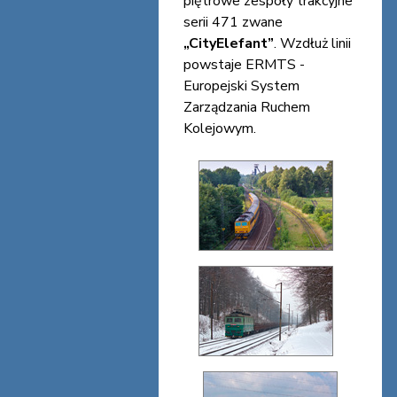
piętrowe zespoły trakcyjne
serii 471 zwane
„CityElefant”
. Wzdłuż linii
powstaje ERMTS -
Europejski System
Zarządzania Ruchem
Kolejowym.