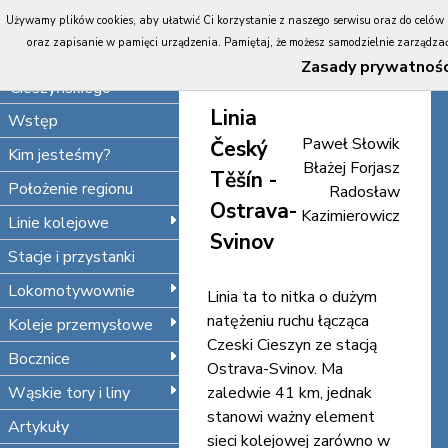
Portal
Używamy plików cookies, aby ułatwić Ci korzystanie z naszego serwisu oraz do celów st
Koleje
HISTORIA
oraz zapisanie w pamięci urządzenia. Pamiętaj, że możesz samodzielnie zarządzać 
Śląska
INFRASTRUKTURA
Zasady prywatnośc
Cieszyńskiego
Linia
Wstęp
Paweł Słowik
Český
Kim jesteśmy?
Błażej Forjasz
Těšín -
Położenie regionu
Radosław
Ostrava-
Kazimierowicz
Linie kolejowe
Svinov
Stacje i przystanki
Lokomotywownie
Linia ta to nitka o dużym
natężeniu ruchu łącząca
Koleje przemysłowe
Czeski Cieszyn ze stacją
Bocznice
Ostrava-Svinov. Ma
Wąskie tory i liny
zaledwie 41 km, jednak
stanowi ważny element
Artykuły
sieci kolejowej zarówno w